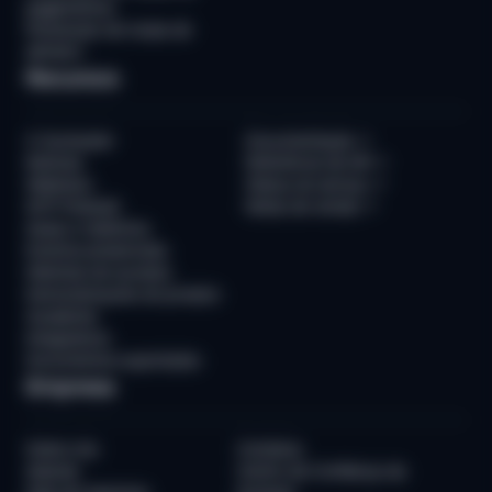
pagamentos
Prevenção de mulas de
dinheiro
Recursos
O Sumsuber
Documentação
↗
Notícias
Referência de API
↗
Webinars
Status do serviço
↗
WTF Podcast
Notas de versão
↗
Guias e relatórios
Eventos presenciais
Histórias de sucesso
Demonstrações do produto
Academia
Integrations
Documentos suportados
Empresa
Sobre nós
Contatos
Awards
Centro de Confiança da