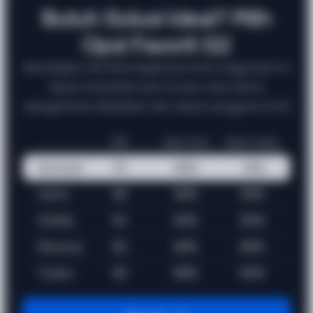
Butuh Solusi Ideal? Pilih
Opsi Favorit G2
Bandingkan dan lihat bagaimana kami unggul jauh di
depan kompetitor kami di area-area utama,
sebagaimana dibuktikan oleh ulasan pengguna di G2