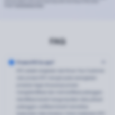
email dan telepon, serta untuk tujuan yang telah Anda setujui di atas sesuai
dengan
Pemberitahuan Privasi.
FAQ
Proses KYC itu apa?
KYC adalah singkatan dari Know Your Customer.
Jadi, proses KYC merujuk pada serangkaian
prosedur legal, khususnya proses
mengidentifikasi dan memverifikasi pelanggan.
Identifikasi berarti mengumpulkan data pribadi
pelanggan; verifikasi berarti memeriksa
keakuratan data tersebut. Untuk melakukan KYC