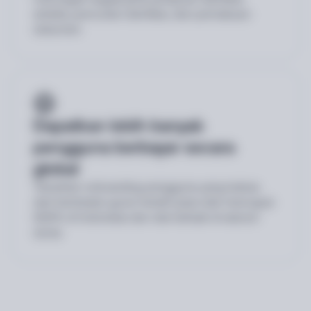
sintetis, pencurian identitas, dan pemalsuan
dokumen.
Dapatkan lebih banyak
pengguna berbayar secara
global
Tawarkan onboarding pengguna yang bebas
dari hambatan guna meraih pass rate mencapai
91,61% di Indonesia dan rate terbaik di seluruh
dunia.