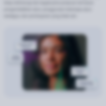
tetap terlindungi dari segala jenis penipuan termasuk
pengambilalihan akun, penggunaan beberapa akun
sekaligus, dan pembayaran yang tidak sah.