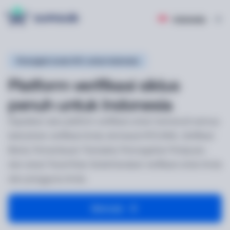
Indonesia
Perangkat lunak KYC untuk Indonesia
Platform verifikasi siklus
penuh untuk Indonesia
Dapatkan satu platform verifikasi untuk memenuhi semua
kebutuhan verifikasi Anda, termasuk KYC/AML, Verifikasi
Bisnis, Pemantauan Transaksi, Pencegahan Penipuan,
dan solusi Travel Rule. Sederhanakan verifikasi untuk Anda
dan pengguna Anda.
Memulai