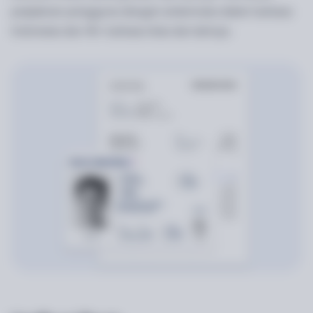
perjalanan pengguna dengan antarmuka dalam bahasa
Indonesia dan 40+ bahasa Asia dan lainnya.