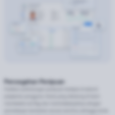
Pencegahan Penipuan
Pastikan perlindungan penipuan berlapis di seluruh
perjalanan pengguna. Solusi yang didukung AI kami
mendeteksi red flag dan menindaklanjutinya dengan
pemeriksaan tambahan secara real time, sehingga Anda