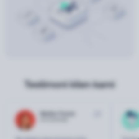
Testimoni klien kami
Nikolina Travner
CCO at Nicehash