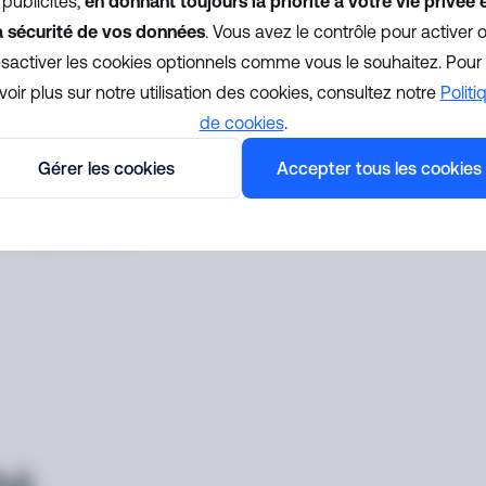
 publicités,
en donnant toujours la priorité à votre vie privée 
a sécurité de vos données
. Vous avez le contrôle pour activer 
nce plutôt
sactiver les cookies optionnels comme vous le souhaitez. Pour
ntrôle
voir plus sur notre utilisation des cookies, consultez notre
Politi
de cookies
.
nnes brillantes
Gérer les cookies
Accepter tous les cookies
Pas de micro-
x de pouvoir —
la responsabilité
té