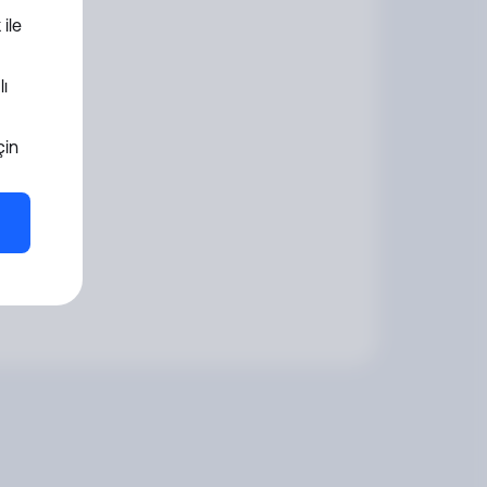
 ile
ı
çin
i