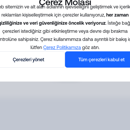
Çerez Molası
 sitemizin ve alt alan adlarının işlevselliğini geliştirmek ve içerik
Doğrulama sayısı:
reklamları kişiselleştirmek için çerezler kullanıyoruz,
her zaman
50,000+
20,001-50,000
1,001-20,000
gizliliğinize ve veri güvenliğinize öncelik veriyoruz
. İsteğe bağl
çerezleri istediğiniz gibi etkinleştirme veya devre dışı bırakma
0-1,000
ntrolüne sahipsiniz. Çerez kullanımımıza daha ayrıntılı bir bakış i
lütfen
Çerez Politikamıza
göz atın.
Gönder
Çerezleri yönet
Tüm çerezleri kabul et
Formu göndererek, kişisel verilerinizin ürün demosunu size sağlamak için işleneceğini ve
yukarıda kabul ettiğiniz amaçlar doğrultusunda, e-posta ve telefon yoluyla iletişime geçilmes
dahil
Gizlilik Bildirimi