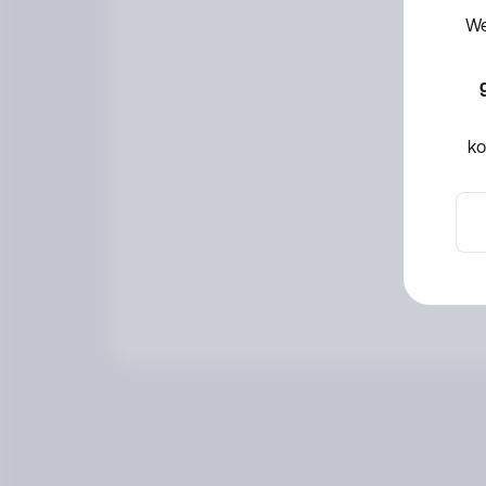
Web
ko